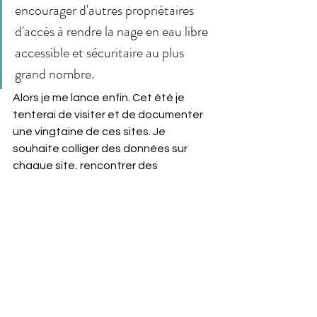
encourager d'autres propriétaires 
d'accès à rendre la nage en eau libre 
accessible et sécuritaire au plus 
grand nombre.
Alors je me lance enfin. Cet été je 
tenterai de visiter et de documenter 
une 
vingtaine de ces sites
. Je 
souhaite colliger des données sur 
chaque site, rencontrer des 
nageuses et nageurs locaux et vous 
faire découvrir ces havres de joie où la 
nature et la camaraderie 
s'entremêlent.