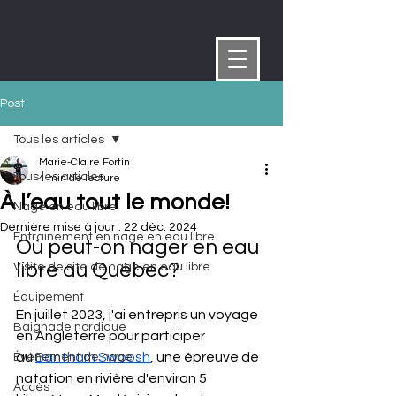
Post
Tous les articles
Marie-Claire Fortin
Tous les articles
4 min de lecture
À l’eau tout le monde!
Nage en eau libre
Dernière mise à jour :
22 déc. 2024
Entrainement en nage en eau libre
Où peut-on nager en eau 
libre au Québec?
Visite de site de nage en eau libre
Équipement
En juillet 2023, j'ai entrepris un voyage 
Baignade nordique
en Angleterre pour participer 
au
Bantham Swoosh
, une épreuve de 
Événement de nage
natation en rivière d'environ 5 
Accès