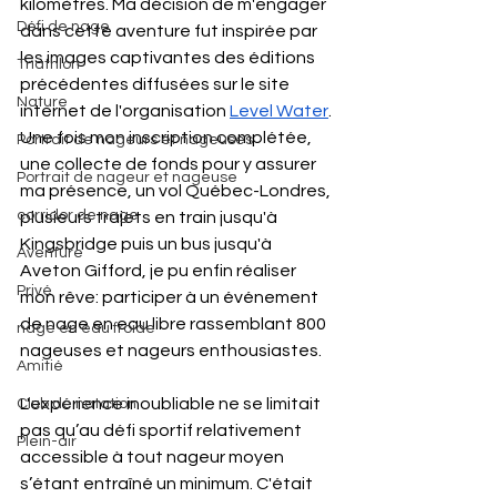
kilomètres. Ma décision de m'engager 
Défi de nage
dans cette aventure fut inspirée par 
les images captivantes des éditions 
Triathlon
précédentes diffusées sur le site 
Nature
internet de l'organisation
Level Water
. 
Une fois mon inscription complétée, 
Portrait de nageurs et nageuses
une collecte de fonds pour y assurer 
Portrait de nageur et nageuse
ma présence, un vol Québec-Londres, 
corridor de nage
plusieurs trajets en train jusqu'à 
Kingsbridge puis un bus jusqu'à 
Aventure
Aveton Gifford, je pu enfin réaliser 
Privé
mon rêve: participer à un événement 
de nage en eau libre rassemblant 800 
nage en eau froide
nageuses et nageurs enthousiastes. 
Amitié
L'expérience inoubliable ne se limitait 
Club de natation
pas qu’au défi sportif relativement 
Plein-air
accessible à tout nageur moyen 
s’étant entraîné un minimum. C'était 