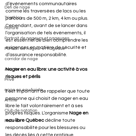
d’événements communautaires 
Défi de nage
comme les traversées de lacs ou les 
Triathlon
parcours de 500 m, 2 km, 4 km ou plus. 
Cependant, avant de se lancer dans 
Nature
l’organisation de tels événements, il 
Portrait de nageurs et nageuses
est essentiel de bien comprendre les 
exigences en matière de sécurité et 
Portrait de nageur et nageuse
d’assurance responsabilité.
corridor de nage
Nager en eau libre: une activité à vos 
Aventure
risques et périls
Privé
nage en eau froide
Il est important de rappeler que toute 
personne qui choisit de nager en eau 
Amitié
libre le fait volontairement et à ses 
Club de natation
propres risques. L’organisme 
Nage en 
eau libre Québec
 décline toute 
Plein-air
responsabilité pour les blessures ou 
les décès liés à cette pratique.