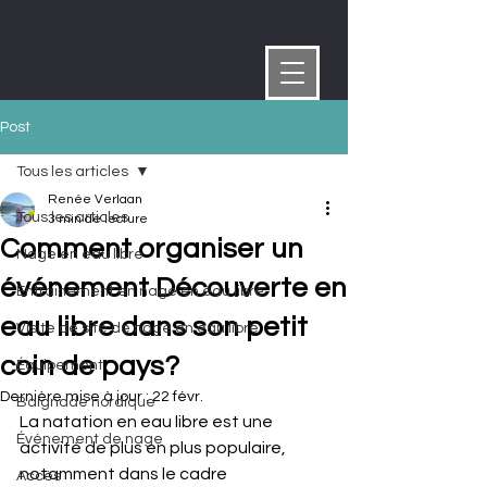
Post
Tous les articles
Renée Verlaan
Tous les articles
3 min de lecture
Comment organiser un
Nage en eau libre
événement Découverte en
Entrainement en nage en eau libre
eau libre dans son petit
Visite de site de nage en eau libre
coin de pays?
Équipement
Dernière mise à jour :
22 févr.
Baignade nordique
La natation en eau libre est une 
Événement de nage
activité de plus en plus populaire, 
notamment dans le cadre 
Accès