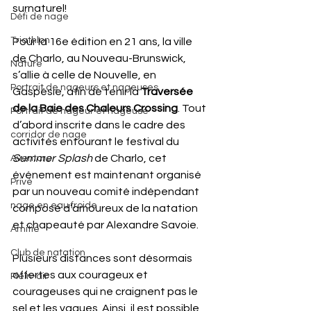
surnaturel!
Défi de nage
Triathlon
Pour la 16e édition en 21 ans, la ville 
de Charlo, au Nouveau-Brunswick, 
Nature
s’allie à celle de Nouvelle, en 
Portrait de nageurs et nageuses
Gaspésie, afin de tenir la
 Traversée 
de la Baie des Chaleurs Crossing
. Tout 
Portrait de nageur et nageuse
d’abord inscrite dans le cadre des 
corridor de nage
activités entourant le festival du 
Summer Splash
 de Charlo, cet 
Aventure
événement est maintenant organisé 
Privé
par un nouveau comité indépendant 
nage en eau froide
composé d’amoureux de la natation 
et chapeauté par Alexandre Savoie.
Amitié
Club de natation
Plusieurs distances sont désormais 
offertes aux courageux et 
Plein-air
courageuses qui ne craignent pas le 
sel et les vagues. Ainsi, il est possible 