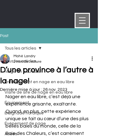
Post
Tous les articles
Mahé Landry
Tous les articles
2 min de lecture
D’une province à l’autre à
Nage en eau libre
la nage!
Entrainement en nage en eau libre
Dernière mise à jour :
26 nov. 2023
Visite de site de nage en eau libre
Nager en eau libre, c’est déjà une 
Équipement
expérience grisante, exaltante. 
Quand, en plus, cette expérience 
Baignade nordique
unique se fait au cœur d’une des plus 
Événement de nage
belles baies du monde, celle de la 
Baie des Chaleurs, c’est carrément 
Accès