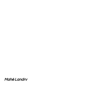
Mahé Landry
Native de Maria, en Gaspésie, Mahé 
Landry a rapidement développé un 
amour inconditionnel pour la natation, 
sport qu’elle pratique depuis l’âge de 7 