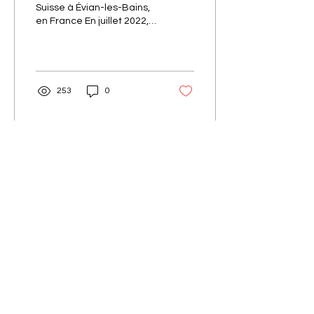
Suisse à Évian-les-Bains,
en France En juillet 2022,
j’ai fait la traversée du lac
Léman à la nage, un
parcours de...
253
0