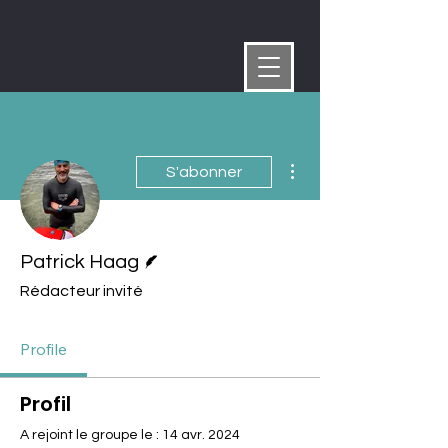
Plus d'actions
S'abonner
Écrivain
Patrick Haag
Rédacteur invité
Profile
Profil
A rejoint le groupe le : 14 avr. 2024