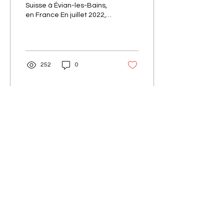
Suisse à Évian-les-Bains,
en France En juillet 2022,
j’ai fait la traversée du lac
Léman à la nage, un
parcours de...
252
0