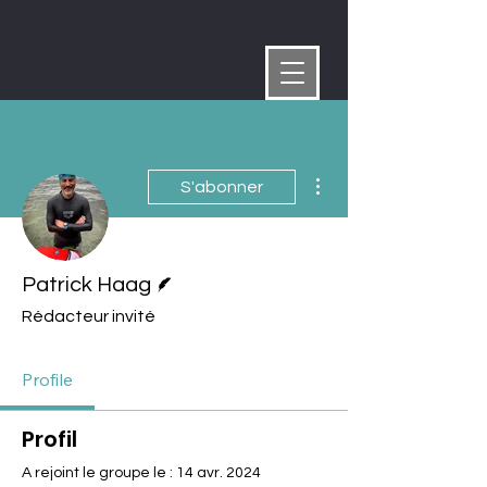
Plus d'actions
S'abonner
Écrivain
Patrick Haag
Rédacteur invité
Profile
Profil
A rejoint le groupe le : 14 avr. 2024