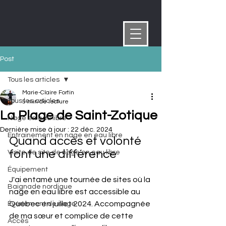
Post
Tous les articles
Marie-Claire Fortin
Tous les articles
5 min de lecture
La Plage de Saint-Zotique
Nage en eau libre
Dernière mise à jour :
22 déc. 2024
Entrainement en nage en eau libre
Quand accès et volonté 
font une différence
Visite de site de nage en eau libre
Équipement
J'ai entamé une tournée de sites où la 
Baignade nordique
nage en eau libre est accessible au 
Québec en juillet 2024. Accompagnée 
Événement de nage
de ma sœur et complice de cette 
Accès