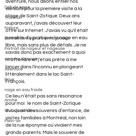
aventure, nous allions enfiler nos 
Défi de nage
wetsuits
 pour la première visite à la 
plage de Saint-Zotique. Deux ans 
Triathlon
auparavant, j'avais découvert leur 
Nature
offre sur Internet. J'avais vu qu'il était 
possible d’y pratiquer la nage en eau 
Portrait de nageurs et nageuses
libre, mais sans plus de détails. Je ne 
Portrait de nageur et nageuse
savais donc pas exactement à quoi 
corridor de nage
m'attendre et j’étais prête à me 
lancer dans l’inconnu en plongeant 
Aventure
littéralement dans le lac Saint-
Privé
François.
nage en eau froide
Ce lieu n’était pas sans résonance 
Amitié
pour moi : le nom de Saint-Zotique 
évoquait des souvenirs d’enfance, de 
Club de natation
visites familiales à Montréal, non loin 
Plein-air
de la rue éponyme où vivaient mes 
grands-parents. Mais le souvenir de 