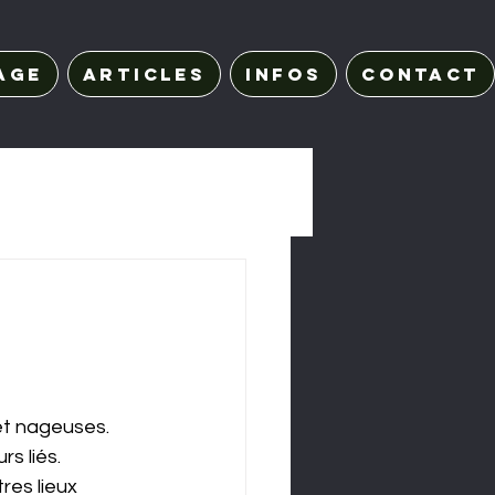
age
Articles
Infos
Contact
et nageuses. 
s liés. 
es lieux 