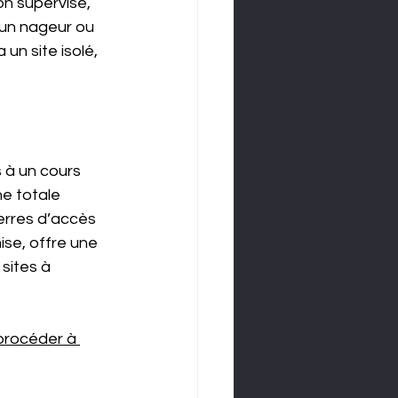
n supervisé, 
 un nageur ou 
n site isolé, 
 à un cours 
ne totale 
terres d’accès 
ise, offre une 
sites à 
procéder à 