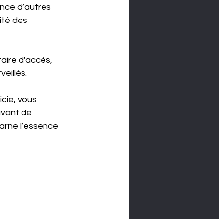
ence d’autres 
ité des 
aire d'accès, 
eillés.
cie, vous 
avant de 
carne l’essence 