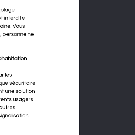
 plage 
 interdite 
aine. Vous 
t, personne ne 
cohabitation
r les 
que sécuritaire 
nt une solution 
érents usagers 
autres 
gnalisation 