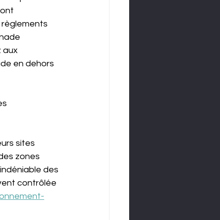
ont 
 règlements 
gnade 
 aux 
nade en dehors 
es 
urs sites 
 des zones 
indéniable des 
vent contrôlée 
ronnement-