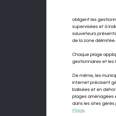
obligent les gestion
supervisées et à indi
sauveteurs présents s
de la zone délimitée.
Chaque plage appliqu
gestionnaires et les l
De même, les municipa
internet précisent g
balisées et en dehor
plages aménagées es
dans les sites géré
Plage
.