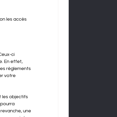
lon les accès 
Ceux-ci 
. En effet, 
des règlements 
r votre 
les objectifs 
 pourra 
n revanche, une 