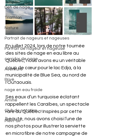
Défi de nage
Triathlon
Nature
Portrait de nageurs et nageuses
En juillet 2024, lors de notre tournée 
Portrait de nageur et nageuse
des sites de nage en eau libre au 
corridor de nage
Québec, nous avons eu un véritable 
coup de cœur pour le lac Edja, à la 
Aventure
municipalité de Blue Sea, au nord de 
Privé
l’Outaouais.
nage en eau froide
Ses eaux d’un turquoise éclatant 
Amitié
rappellent les Caraïbes, un spectacle 
Club de natation
rare au Québec! Inspirés par cette 
beauté, nous avons choisi l’une de 
Plein-air
nos photos pour illustrer la serviette 
en microfibre de notre campagne de 