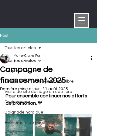
Post
Tous les articles
Marie-Claire Fortin
Tous les articles
1 min de lecture
Campagne de
Nage en eau libre
financement 2025
Entrainement en nage en eau libre
Dernière mise à jour :
11 août 2025
Visite de site de nage en eau libre
Pour ensemble continuer nos efforts 
Équipement
de promotion. 
💙
Baignade nordique
Événement de nage
Accès