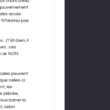
aux cours d'eau 
e gouvernement 
r des accès 
. N'hésitez pas 
)? Eh bien, il 
es : ces 
n air NON 
locales peuvent 
que celles-ci 
t, les 
e zébrée, 
ous barrer la 
t, selon 