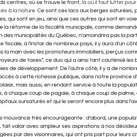
s centres, où se trouve le front; 
là où il faut lutter pou
s à la nature.
 Ce sont ces lacs aux berges saturées, 
s, qui sont en jeu, ainsi que ces autres qui sont en voie
e la réforme de la fiscalité municipale, comme demand
n des municipalités du Québec, n'amoindrira pas la part 
e fiscale, à l'instar de nombreux pays, il y aura d'un côté
s la main avec les promoteurs immobiliers, perçus co
oyeurs de taxes”, ce duo qui a ainsi tant cautérisé les 
es de développement. De l'autre côté, il y a de nombr
 accès à cette richesse publique, dans notre province d
laisir, mais aussi, en rendant service à toute la popula
, à chaque coup de pagaie, à chaque coup de palme, 
pitaux sursaturés et qui le seront encore plus dans l'av
 une mouvance très encourageante : d'abord, une populat
fait valoir avec ampleur ses aspirations à nos décideurs
igées par des visionnaires, qui ont pris part pour leurs c