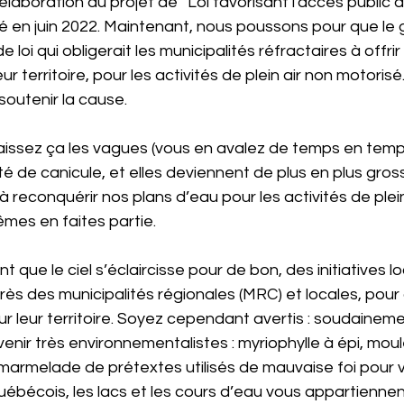
élaboration du projet de “Loi favorisant l'accès public 
té en juin 2022. Maintenant, nous poussons pour que l
e loi qui obligerait les municipalités réfractaires à offri
ur territoire, pour les activités de plein air non motorisé
à soutenir la cause.
ssez ça les vagues (vous en avalez de temps en temps…
é de canicule, et elles deviennent de plus en plus gross
à reconquérir nos plans d’eau pour les activités de plei
mes en faites partie.
t que le ciel s’éclaircisse pour de bon, des initiatives 
ès des municipalités régionales (MRC) et locales, pour 
r leur territoire. Soyez cependant avertis : soudainemen
enir très environnementalistes : myriophylle à épi, moul
a marmelade de prétextes utilisés de mauvaise foi pour v
uébécois, les lacs et les cours d’eau vous appartiennen