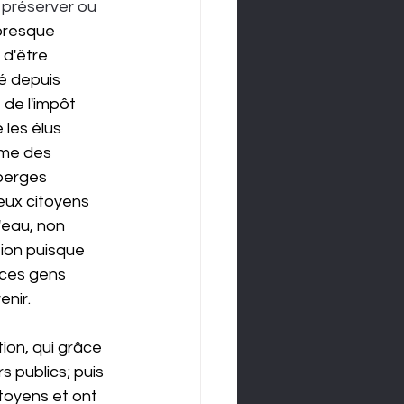
r préserver ou 
presque 
 d'être 
é depuis 
de l'impôt 
 les élus 
mme des 
berges 
eux citoyens 
'eau, non 
tion puisque 
ces gens 
enir.
ion, qui grâce 
 publics; puis 
itoyens et ont 