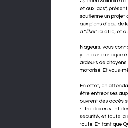
Québec Solidaire à l’
et aux lacs”, présen
soutienne un projet d
aux plans d’eau de le
à “
liker
” ici et là, et 
Nageurs, vous connai
y en a une chaque ét
ardeurs de citoyens 
motorisé. Et vous-mê
En effet, en attendan
être entreprises aupr
ouvrent des accès su
réfractaires vont dev
sécurité, et toute l
route. En tant que Q