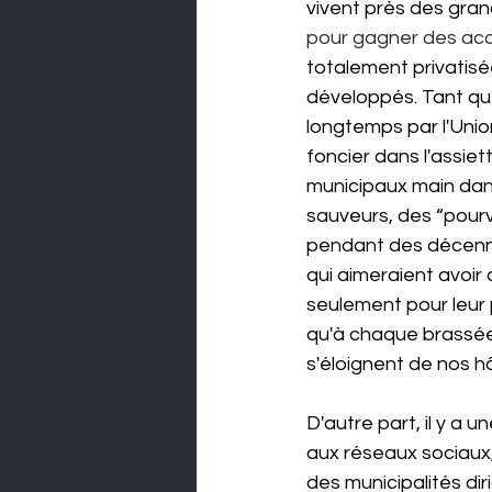
vivent près des grand
pour gagner des accè
totalement privatisée
développés. Tant qu
longtemps par l'Unio
foncier dans l'assiett
municipaux main dan
sauveurs, des “pourv
pendant des décenni
qui aimeraient avoir
seulement pour leur p
qu'à chaque brassée
s'éloignent de nos hô
D'autre part, il y a
aux réseaux sociaux, 
des municipalités dir