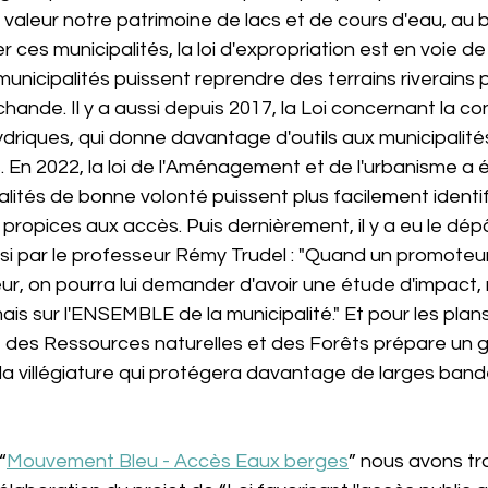
valeur notre patrimoine de lacs et de cours d'eau, au b
r ces municipalités, la loi d'expropriation est en voie de
unicipalités puissent reprendre des terrains riverains 
chande. Il y a aussi depuis 2017, la Loi concernant la c
ydriques, qui donne davantage d'outils aux municipalité
 En 2022, la loi de l'Aménagement et de l'urbanisme a 
lités de bonne volonté puissent plus facilement identifi
 propices aux accès. Puis dernièrement, il y a eu le dépô
si par le professeur Rémy Trudel : "Quand un promoteu
r, on pourra lui demander d'avoir une étude d'impact,
is sur l'ENSEMBLE de la municipalité." Et pour les plan
re des Ressources naturelles et des Forêts prépare un g
 villégiature qui protégera davantage de larges bande
“
Mouvement Bleu - Accès Eaux berges
” nous avons tra