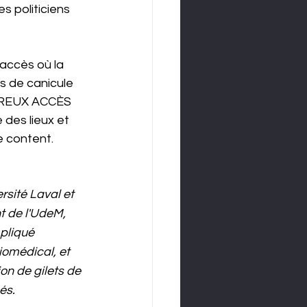
es politiciens 
 accès où la 
s de canicule 
OMBREUX ACCÈS 
des lieux et 
e content.
rsité Laval et 
 de l'UdeM, 
pliqué 
omédical, et 
ion de gilets de 
és.