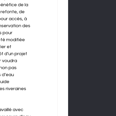
énéfice de la 
 refonte, de 
pour accès, à 
onservation des 
s pour 
été modifiée 
er et 
t d’un projet 
r voudra 
 non pas 
s d’eau 
uide 
s riveraines 
vaillé avec 